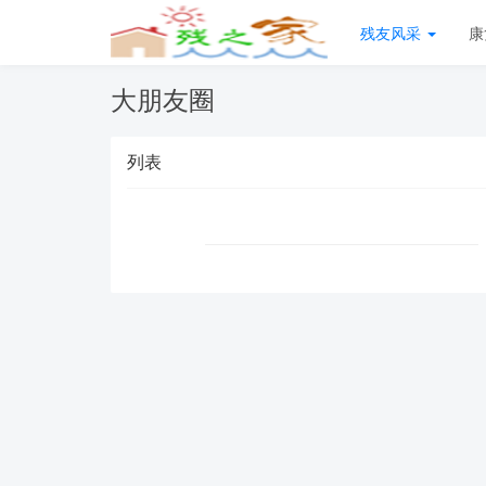
残友风采
康
大朋友圈
列表